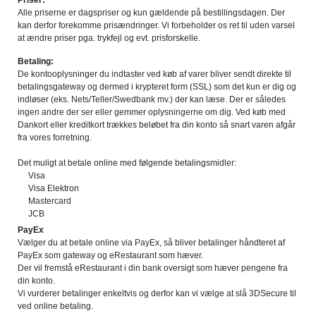
Priser:
Alle priserne er dagspriser og kun gældende på bestillingsdagen. Der
kan derfor forekomme prisændringer. Vi forbeholder os ret til uden varsel
at ændre priser pga. trykfejl og evt. prisforskelle.
Betaling:
De kontooplysninger du indtaster ved køb af varer bliver sendt direkte til
betalingsgateway og dermed i krypteret form (SSL) som det kun er dig og
indløser (eks. Nets/Teller/Swedbank mv.) der kan læse. Der er således
ingen andre der ser eller gemmer oplysningerne om dig. Ved køb med
Dankort eller kreditkort trækkes beløbet fra din konto så snart varen afgår
fra vores forretning.
Det muligt at betale online med følgende betalingsmidler:
Visa
Visa Elektron
Mastercard
JCB
PayEx
Vælger du at betale online via PayEx, så bliver betalinger håndteret af
PayEx som gateway og eRestaurant som hæver.
Der vil fremstå eRestaurant i din bank oversigt som hæver pengene fra
din konto.
Vi vurderer betalinger enkeltvis og derfor kan vi vælge at slå 3DSecure til
ved online betaling.