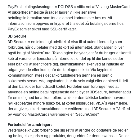
PayExs betalingsløsninger er PCI DSS certificeret af Visa og MasterCard.
Af sikkerhedsmæsige årsager lagrer vi ikke sensitive
betalingsinformation som for eksempel kortnummer hos os. Alt
information som opgives er krypteret til stedet på betalingsiderne hos
PayEx som er sikret med SSL-certifikater.
3D Secure
3D Secure er en teknologi udviklet af Visa til at autentificere dig som
forbruger, når du betaler med dit kort på internettet. Standarden bliver
også brugt af MasterCard. Teknologien betyder, at når du bruger dit kort til
køb af varer eller tjenester på internettet, er det op til din kortudsteder
eller bank til at identificere dig. Identifikationen sker ved at indtaste en
adgangskode eller kode, når de foretager et køb. Via krypteret
kommunikation styres det af kortudstederen gennem en særlig
sikkerheds server. Adgangskoden, har du selv valgt eller er blevet tildelt
af den bank, der har udstedt kortet. Fordelen som forbruger, ved at
anvende en online betalingstjeneste der tilbyder 3DSecure, betyder at du
får en mulighed for at kontrollere, at du er den faktiske kortindehaveren,
hvilket betyder mindre risiko for, at kortet misbruges. VISA´s varemærke,
der angiver, at kort transaktionen er verificeret med 3DSecure er "Verified
by Visa" og MasterCards varemærke er "SecureCode"
Forbehold for ændringer:
vestergade.kn2.dk forbeholder sig ret til at ændre og opdatere de regler
og betingelser, priser og produkter, der gælder for denne website. Det er