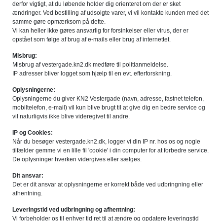
derfor vigtigt, at du løbende holder dig orienteret om der er sket
ændringer. Ved bestilling af udsolgte varer, vi vil kontakte kunden med det
samme gøre opmærksom på dette.
Vi kan heller ikke gøres ansvarlig for forsinkelser eller virus, der er
opstået som følge af brug af e-mails eller brug af internettet.
Misbrug:
Misbrug af vestergade.kn2.dk medføre til politianmeldelse.
IP adresser bliver logget som hjælp til en evt. efterforskning.
Oplysningerne:
Oplysningerne du giver KN2 Vestergade (navn, adresse, fastnet telefon,
mobiltelefon, e-mail) vil kun blive brugt til at give dig en bedre service og
vil naturligvis ikke blive videregivet til andre.
IP og Cookies:
Når du besøger vestergade.kn2.dk, logger vi din IP nr. hos os og nogle
tilfælder gemme vi en lille fil 'cookie' i din computer for at forbedre service.
De oplysninger hverken vidergives eller sælges.
Dit ansvar:
Det er dit ansvar at oplysningerne er korrekt både ved udbringning eller
afhentning.
Leveringstid ved udbringning og afhentning:
Vi forbeholder os til enhver tid ret til at ændre og opdatere leveringstid