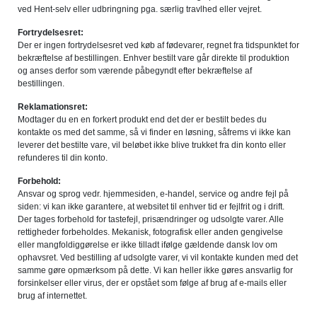
ved Hent-selv eller udbringning pga. særlig travlhed eller vejret.
Fortrydelsesret:
Der er ingen fortrydelsesret ved køb af fødevarer, regnet fra tidspunktet for
bekræftelse af bestillingen. Enhver bestilt vare går direkte til produktion
og anses derfor som værende påbegyndt efter bekræftelse af
bestillingen.
Reklamationsret:
Modtager du en en forkert produkt end det der er bestilt bedes du
kontakte os med det samme, så vi finder en løsning, såfrems vi ikke kan
leverer det bestilte vare, vil beløbet ikke blive trukket fra din konto eller
refunderes til din konto.
Forbehold:
Ansvar og sprog vedr. hjemmesiden, e-handel, service og andre fejl på
siden: vi kan ikke garantere, at websitet til enhver tid er fejlfrit og i drift.
Der tages forbehold for tastefejl, prisændringer og udsolgte varer. Alle
rettigheder forbeholdes. Mekanisk, fotografisk eller anden gengivelse
eller mangfoldiggørelse er ikke tilladt ifølge gældende dansk lov om
ophavsret. Ved bestilling af udsolgte varer, vi vil kontakte kunden med det
samme gøre opmærksom på dette. Vi kan heller ikke gøres ansvarlig for
forsinkelser eller virus, der er opstået som følge af brug af e-mails eller
brug af internettet.