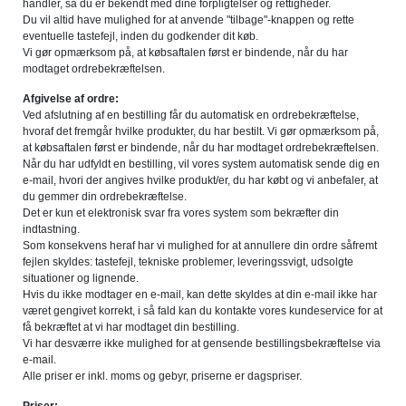
handler, så du er bekendt med dine forpligtelser og rettigheder.
Du vil altid have mulighed for at anvende "tilbage"-knappen og rette
eventuelle tastefejl, inden du godkender dit køb.
Vi gør opmærksom på, at købsaftalen først er bindende, når du har
modtaget ordrebekræftelsen.
Afgivelse af ordre:
Ved afslutning af en bestilling får du automatisk en ordrebekræftelse,
hvoraf det fremgår hvilke produkter, du har bestilt. Vi gør opmærksom på,
at købsaftalen først er bindende, når du har modtaget ordrebekræftelsen.
Når du har udfyldt en bestilling, vil vores system automatisk sende dig en
e-mail, hvori der angives hvilke produkt/er, du har købt og vi anbefaler, at
du gemmer din ordrebekræftelse.
Det er kun et elektronisk svar fra vores system som bekræfter din
indtastning.
Som konsekvens heraf har vi mulighed for at annullere din ordre såfremt
fejlen skyldes: tastefejl, tekniske problemer, leveringssvigt, udsolgte
situationer og lignende.
Hvis du ikke modtager en e-mail, kan dette skyldes at din e-mail ikke har
været gengivet korrekt, i så fald kan du kontakte vores kundeservice for at
få bekræftet at vi har modtaget din bestilling.
Vi har desværre ikke mulighed for at gensende bestillingsbekræftelse via
e-mail.
Alle priser er inkl. moms og gebyr, priserne er dagspriser.